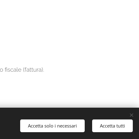
iscale (fattura).
Accetta solo i necessari
Accetta tutti
Cookies
Lingue
Slovenčina
Deutsch
English
Italiano