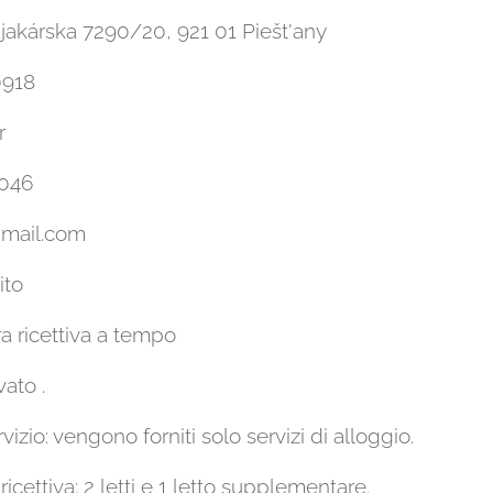
ajakárska 7290/20, 921 01 Piešt'any
0918
r
 046
gmail.com
ito
ura ricettiva a tempo
vato .
izio: vengono forniti solo servizi di alloggio.
ricettiva: 2 letti e 1 letto supplementare.